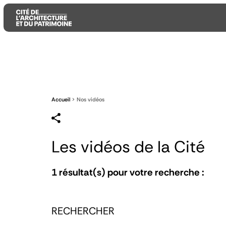
Aller
Aller
Aller
au
au
à
contenu
menu
la
principal
principal
recherche
Accueil
Nos vidéos
Les vidéos de la Cité
1
résultat(s) pour votre recherche :
RECHERCHER