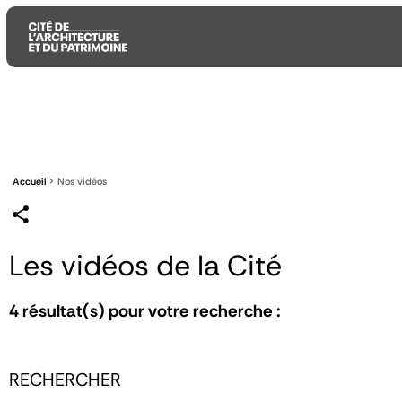
Aller
Aller
Aller
au
au
à
contenu
menu
la
principal
principal
recherche
Accueil
Nos vidéos
Les vidéos de la Cité
4
résultat(s) pour votre recherche :
RECHERCHER