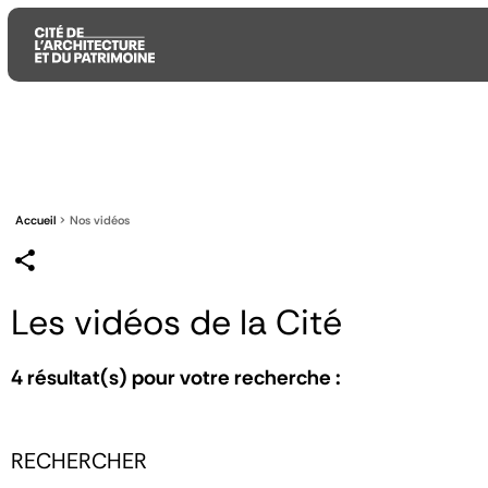
Aller
Aller
Aller
au
au
à
contenu
menu
la
principal
principal
recherche
Accueil
Nos vidéos
Les vidéos de la Cité
4
résultat(s) pour votre recherche :
RECHERCHER