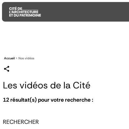
Aller
Aller
Aller
au
au
à
contenu
menu
la
principal
principal
recherche
Accueil
Nos vidéos
Les vidéos de la Cité
12
résultat(s) pour votre recherche :
RECHERCHER