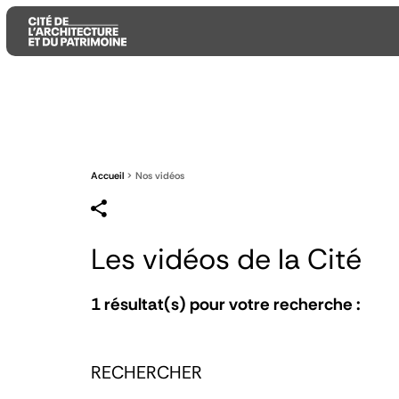
Aller
Aller
Aller
au
au
à
contenu
menu
la
principal
principal
recherche
Accueil
Nos vidéos
Les vidéos de la Cité
1
résultat(s) pour votre recherche :
RECHERCHER