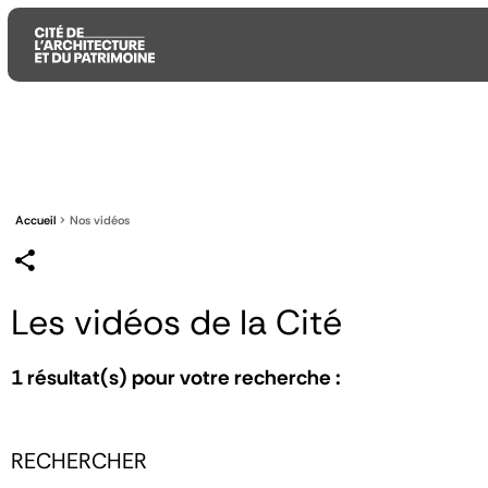
Aller
Aller
Aller
au
au
à
contenu
menu
la
principal
principal
recherche
Accueil
Nos vidéos
Les vidéos de la Cité
1
résultat(s) pour votre recherche :
RECHERCHER