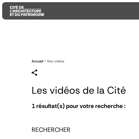
Aller
Aller
Aller
au
au
à
contenu
menu
la
principal
principal
recherche
Accueil
Nos vidéos
Les vidéos de la Cité
1
résultat(s) pour votre recherche :
RECHERCHER