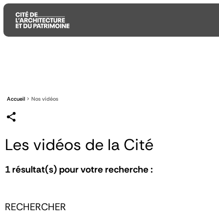
Aller
Aller
Aller
au
au
à
contenu
menu
la
principal
principal
recherche
Accueil
Nos vidéos
Les vidéos de la Cité
1
résultat(s) pour votre recherche :
RECHERCHER