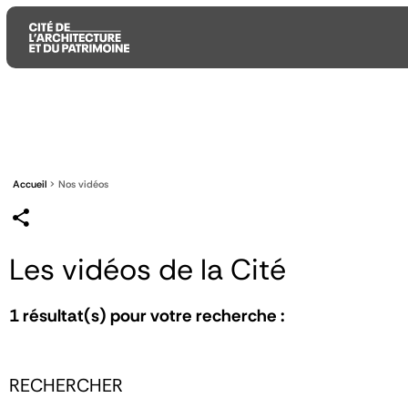
Aller
Aller
Aller
au
au
à
contenu
menu
la
principal
principal
recherche
Accueil
Nos vidéos
Les vidéos de la Cité
1
résultat(s) pour votre recherche :
RECHERCHER