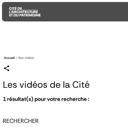
Aller
Aller
Aller
au
au
à
contenu
menu
la
principal
principal
recherche
Accueil
Nos vidéos
Les vidéos de la Cité
1
résultat(s) pour votre recherche :
RECHERCHER