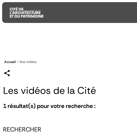
Aller
Aller
Aller
au
au
à
contenu
menu
la
principal
principal
recherche
Accueil
Nos vidéos
Les vidéos de la Cité
1
résultat(s) pour votre recherche :
RECHERCHER