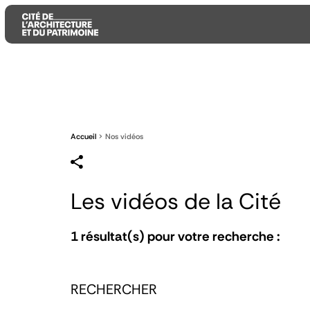
Aller
Aller
Aller
au
au
à
contenu
menu
la
principal
principal
recherche
Accueil
Nos vidéos
Les vidéos de la Cité
1
résultat(s) pour votre recherche :
RECHERCHER