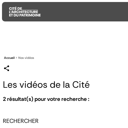
Aller
Aller
Aller
au
au
à
contenu
menu
la
principal
principal
recherche
Accueil
Nos vidéos
Les vidéos de la Cité
2
résultat(s) pour votre recherche :
RECHERCHER