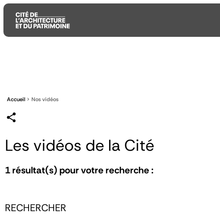
Aller
Aller
Aller
au
au
à
contenu
menu
la
principal
principal
recherche
Accueil
Nos vidéos
Les vidéos de la Cité
1
résultat(s) pour votre recherche :
RECHERCHER