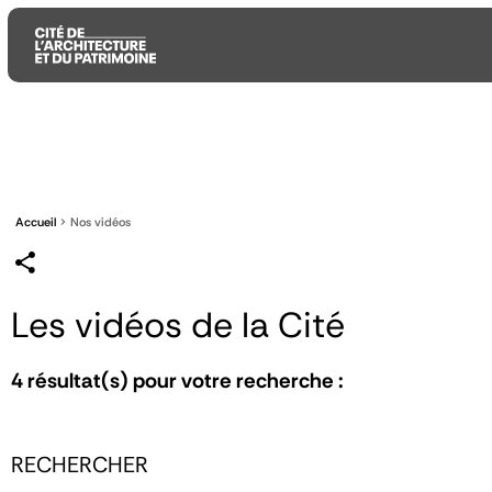
Aller
Aller
Aller
au
au
à
contenu
menu
la
principal
principal
recherche
Accueil
Nos vidéos
Les vidéos de la Cité
4
résultat(s) pour votre recherche :
RECHERCHER