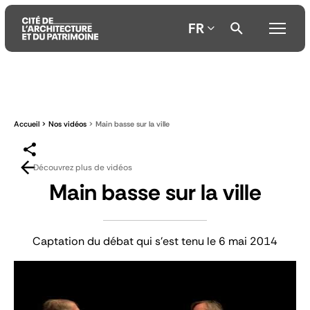
FR
Aller
Aller
Aller
au
au
à
contenu
menu
la
Accueil
Nos vidéos
Main basse sur la ville
principal
principal
recherche
Découvrez plus de vidéos
Main basse sur la ville
Captation du débat qui s'est tenu le 6 mai 2014