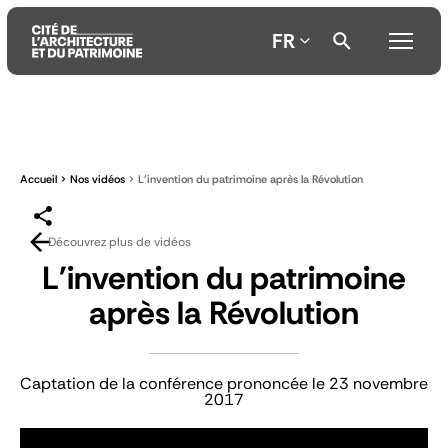
FR
Aller
Aller
Aller
au
au
à
contenu
menu
la
Accueil
Nos vidéos
L'invention du patrimoine après la Révolution
principal
principal
recherche
Découvrez plus de vidéos
L'invention du patrimoine
après la Révolution
Captation de la conférence prononcée le 23 novembre
2017