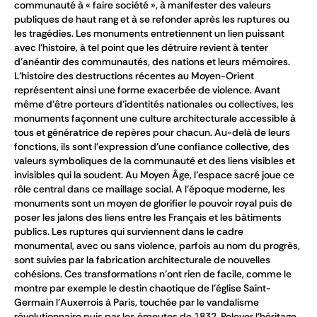
communauté à « faire société », à manifester des valeurs
publiques de haut rang et à se refonder après les ruptures ou
les tragédies. Les monuments entretiennent un lien puissant
avec l’histoire, à tel point que les détruire revient à tenter
d’anéantir des communautés, des nations et leurs mémoires.
L’histoire des destructions récentes au Moyen-Orient
représentent ainsi une forme exacerbée de violence. Avant
même d’être porteurs d’identités nationales ou collectives, les
monuments façonnent une culture architecturale accessible à
tous et génératrice de repères pour chacun. Au-delà de leurs
fonctions, ils sont l’expression d’une confiance collective, des
valeurs symboliques de la communauté et des liens visibles et
invisibles qui la soudent. Au Moyen Âge, l’espace sacré joue ce
rôle central dans ce maillage social. A l’époque moderne, les
monuments sont un moyen de glorifier le pouvoir royal puis de
poser les jalons des liens entre les Français et les bâtiments
publics. Les ruptures qui surviennent dans le cadre
monumental, avec ou sans violence, parfois au nom du progrès,
sont suivies par la fabrication architecturale de nouvelles
cohésions. Ces transformations n’ont rien de facile, comme le
montre par exemple le destin chaotique de l’église Saint-
Germain l’Auxerrois à Paris, touchée par le vandalisme
révolutionnaire puis par les émeutes de 1832. Relever l’héritage,