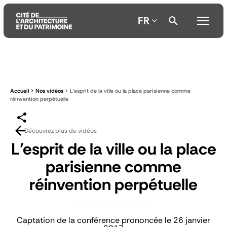
FR
Aller
Aller
Aller
au
au
à
contenu
menu
la
Accueil
Nos vidéos
L’esprit de la ville ou la place parisienne comme
principal
principal
recherche
réinvention perpétuelle
Découvrez plus de vidéos
L’esprit de la ville ou la place
parisienne comme
réinvention perpétuelle
Captation de la conférence prononcée le 26 janvier