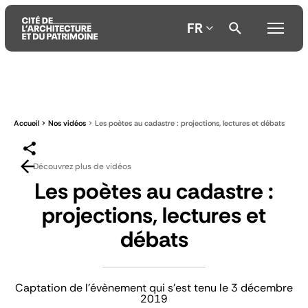
FR
Aller
Aller
Aller
au
au
à
contenu
menu
la
Accueil
Nos vidéos
Les poètes au cadastre : projections, lectures et débats
principal
principal
recherche
Découvrez plus de vidéos
Les poètes au cadastre :
projections, lectures et
débats
Captation de l'évènement qui s'est tenu le 3 décembre
2019