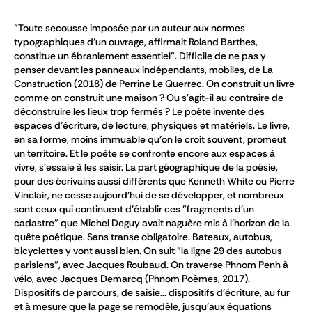
"Toute secousse imposée par un auteur aux normes
typographiques d'un ouvrage, affirmait Roland Barthes,
constitue un ébranlement essentiel". Difficile de ne pas y
penser devant les panneaux indépendants, mobiles, de La
Construction (2018) de Perrine Le Querrec. On construit un livre
comme on construit une maison ? Ou s'agit-il au contraire de
déconstruire les lieux trop fermés ? Le poète invente des
espaces d'écriture, de lecture, physiques et matériels. Le livre,
en sa forme, moins immuable qu'on le croit souvent, promeut
un territoire. Et le poète se confronte encore aux espaces à
vivre, s'essaie à les saisir. La part géographique de la poésie,
pour des écrivains aussi différents que Kenneth White ou Pierre
Vinclair, ne cesse aujourd'hui de se développer, et nombreux
sont ceux qui continuent d'établir ces "fragments d'un
cadastre" que Michel Deguy avait naguère mis à l'horizon de la
quête poétique. Sans transe obligatoire. Bateaux, autobus,
bicyclettes y vont aussi bien. On suit "la ligne 29 des autobus
parisiens", avec Jacques Roubaud. On traverse Phnom Penh à
vélo, avec Jacques Demarcq (Phnom Poèmes, 2017).
Dispositifs de parcours, de saisie... dispositifs d'écriture, au fur
et à mesure que la page se remodèle, jusqu'aux équations