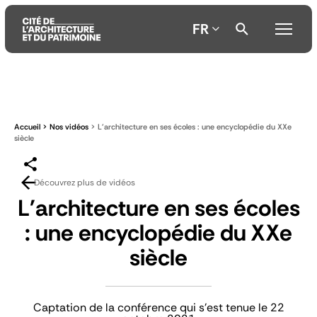
FR
Aller
Aller
Aller
au
au
à
contenu
menu
la
Accueil
Nos vidéos
L'architecture en ses écoles : une encyclopédie du XXe
principal
principal
recherche
siècle
Découvrez plus de vidéos
L'architecture en ses écoles
: une encyclopédie du XXe
siècle
Captation de la conférence qui s'est tenue le 22