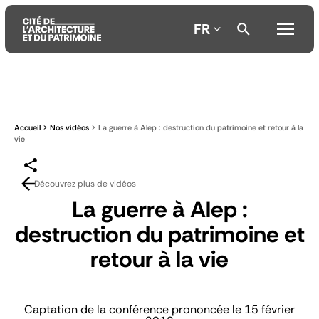
FR
Aller
Aller
Aller
au
au
à
contenu
menu
la
Accueil
Nos vidéos
La guerre à Alep : destruction du patrimoine et retour à la
principal
principal
recherche
vie
Découvrez plus de vidéos
La guerre à Alep :
destruction du patrimoine et
retour à la vie
Captation de la conférence prononcée le 15 février