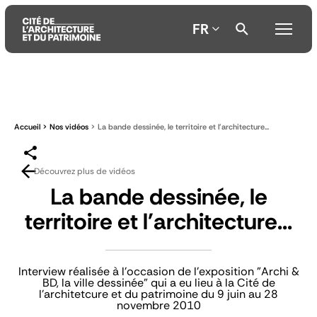
FR
Aller
Aller
Aller
au
au
à
contenu
menu
la
Accueil
Nos vidéos
La bande dessinée, le territoire et l'architecture...
principal
principal
recherche
Découvrez plus de vidéos
La bande dessinée, le
territoire et l'architecture...
Interview réalisée à l'occasion de l'exposition "Archi &
BD, la ville dessinée" qui a eu lieu à la Cité de
l'architetcure et du patrimoine du 9 juin au 28
novembre 2010