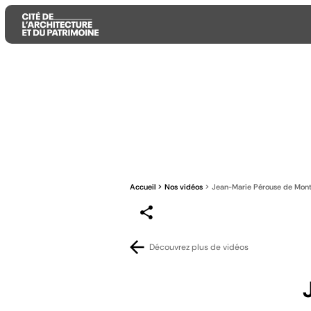
Aller
Aller
Aller
au
au
à
contenu
menu
la
principal
principal
recherche
Accueil
Nos vidéos
Jean-Marie Pérouse de Mont
Découvrez plus de vidéos