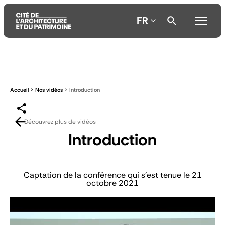
FR
Aller
Aller
Aller
au
au
à
contenu
menu
la
Accueil
Nos vidéos
Introduction
principal
principal
recherche
Découvrez plus de vidéos
Introduction
Captation de la conférence qui s'est tenue le 21
octobre 2021