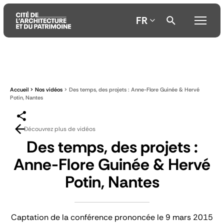
FR
Aller
Aller
Aller
au
au
à
contenu
menu
la
Accueil
Nos vidéos
Des temps, des projets : Anne-Flore Guinée & Hervé
principal
principal
recherche
Potin, Nantes
Découvrez plus de vidéos
Des temps, des projets :
Anne-Flore Guinée & Hervé
Potin, Nantes
Captation de la conférence prononcée le 9 mars 2015