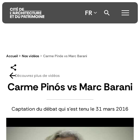
FR
Aller
Aller
Aller
au
au
à
contenu
menu
la
Accueil
Nos vidéos
Carme Pinós vs Marc Barani
principal
principal
recherche
Découvrez plus de vidéos
Carme Pinós vs Marc Barani
Captation du débat qui s'est tenu le 31 mars 2016