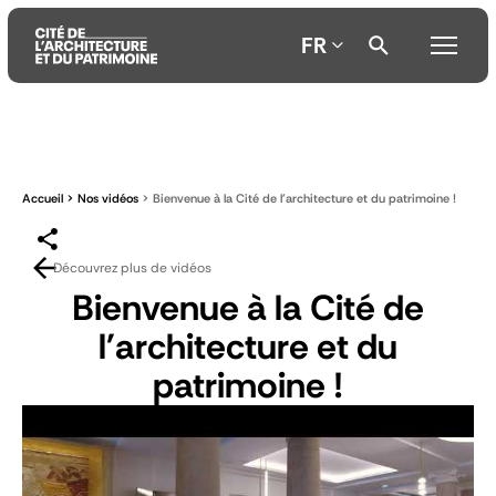
FR
Aller
Aller
Aller
au
au
à
contenu
menu
la
Accueil
Nos vidéos
Bienvenue à la Cité de l'architecture et du patrimoine !
principal
principal
recherche
Découvrez plus de vidéos
Bienvenue à la Cité de
l'architecture et du
patrimoine !