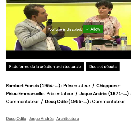
YouTube is disabled.
✓ Allow
Plateforme de la création architecturale
Duos et débats
Rambert Francis
(1954-....)
Présentateur
Chiappone-
Piriou Emmanuelle
Présentateur
Jaque Andrés
(1971-....)
Commentateur
Decq Odile
(1955-....)
Commentateur
Decq Odile
Jaque Andrés
Architecture