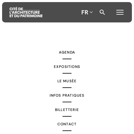
FR
Aller
Aller
Aller
au
au
à
AGENDA
contenu
menu
la
principal
principal
recherche
EXPOSITIONS
LE MUSÉE
INFOS PRATIQUES
BILLETTERIE
CONTACT