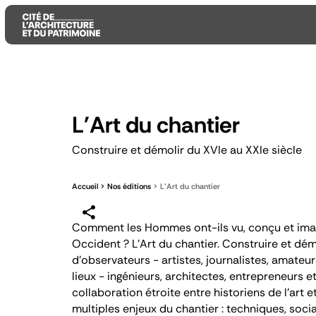
Aller
Aller
Aller
au
au
à
L'Art du chantier
contenu
menu
la
principal
principal
recherche
Construire et démolir du XVIe au XXIe siècle
Accueil
Nos éditions
L'Art du chantier
Comment les Hommes ont-ils vu, conçu et imagi
Occident ?
L’Art du chantier. Construire et dém
d’observateurs - artistes, journalistes, amateur
lieux - ingénieurs, architectes, entrepreneurs et,
collaboration étroite entre historiens de l’art e
multiples enjeux du chantier : techniques, soci