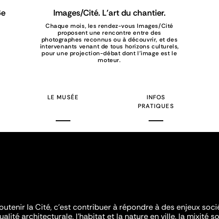
6e
Images/Cité. L'art du chantier.
Chaque mois, les rendez-vous Images/Cité
proposent une rencontre entre des
photographes reconnus ou à découvrir, et des
intervenants venant de tous horizons culturels,
pour une projection-débat dont l’image est le
moteur.
LE MUSÉE
INFOS
PRATIQUES
outenir la Cité, c'est contribuer à répondre à des enjeux soc
ualité architecturale, l'habitat et la nature en ville, la mixité so