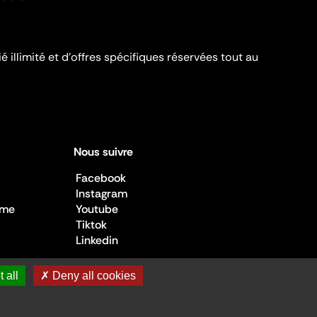
é illimité et d’offres spécifiques réservées tout au
Nous suivre
Facebook
Instagram
sme
Youtube
Tiktok
Linkedin
 all
✗ Deny all cookies
 de la Culture ©2026
- Cité de l'architecture et du patrimoine