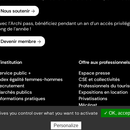
Nous soutenir
vec l’Archi pass, bénéficiez pendant un an d’un accès privilégi
ong de l’année !
Devenir membre
'institution
Offre aux professionnels
ervice public +
Espace presse
ndex égalité femmes-hommes
CSE et collectivités
ecrutement
Professionnels du touri
archés publics
Expositions en location
nformations pratiques
Privatisations
Mécénat
gives you control over what you want to activate
✓ OK, accept
Personalize
Ministère