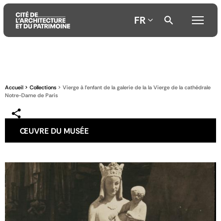
FR
Aller
Aller
Aller
au
au
à
contenu
menu
la
Accueil
Collections
Vierge à l'enfant de la galerie de la la Vierge de la cathédrale
principal
principal
recherche
Notre-Dame de Paris
ŒUVRE DU MUSÉE