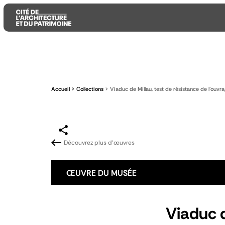
Aller
Aller
Aller
au
au
à
contenu
menu
la
Accueil
Collections
Viaduc de Millau, test de résistance de l'ouvr
principal
principal
recherche
Découvrez plus d'œuvres
ŒUVRE DU MUSÉE
Viaduc d