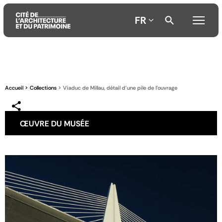
FR
Aller
Aller
Aller
au
au
à
contenu
menu
la
Accueil
Collections
Viaduc de Millau, détail d'une pile de l'ouvrage
principal
principal
recherche
ŒUVRE DU MUSÉE