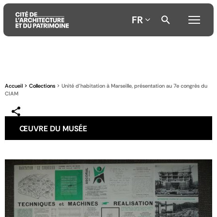
FR
Aller
Aller
Aller
au
au
à
contenu
menu
la
Accueil
Collections
Unité d'habitation à Marseille, présentation au 7e congrès du
principal
principal
recherche
CIAM
ŒUVRE DU MUSÉE