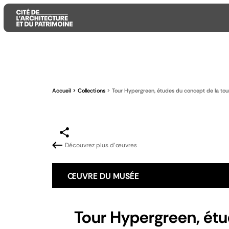
Aller
Aller
Aller
au
au
à
contenu
menu
la
Accueil
Collections
Tour Hypergreen, études du concept de la tou
principal
principal
recherche
Découvrez plus d'œuvres
ŒUVRE DU MUSÉE
Tour Hypergreen, étu