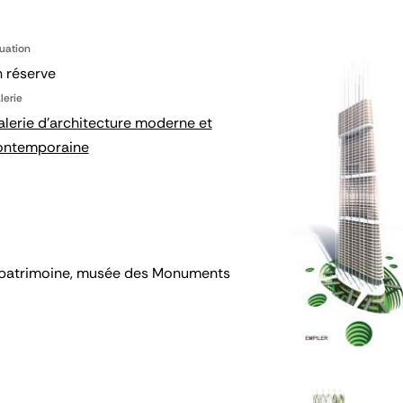
tuation
 réserve
lerie
lerie d'architecture moderne et
ontemporaine
 du patrimoine, musée des Monuments