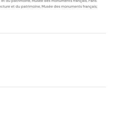
e et du patrimoine, Musée des monuments français, Paris
itecture et du patrimoine, Musée des monuments français,