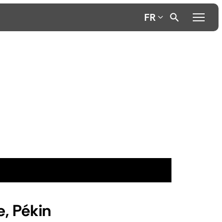
FR
e, Pékin