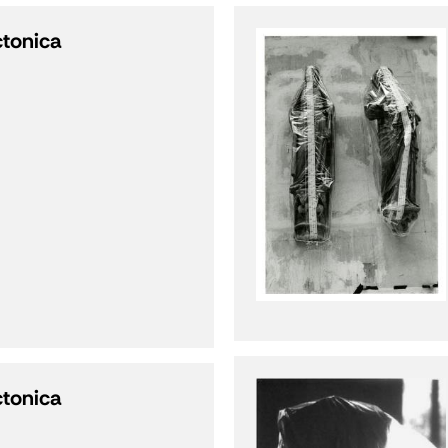
ctonica
ctonica