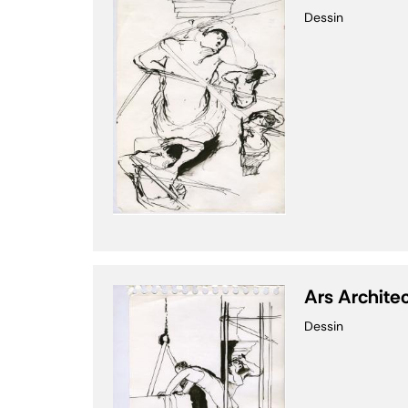
Dessin
Ars Archite
Dessin