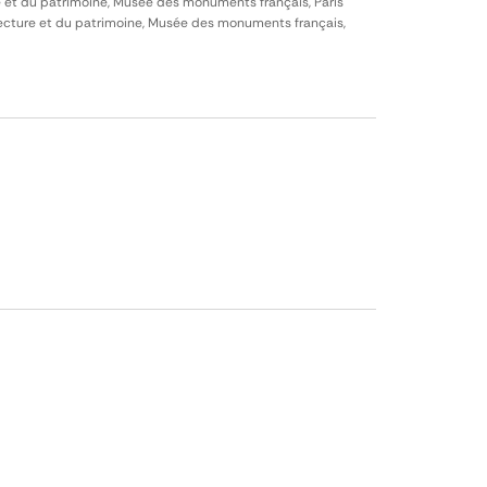
e et du patrimoine, Musée des monuments français, Paris
itecture et du patrimoine, Musée des monuments français,