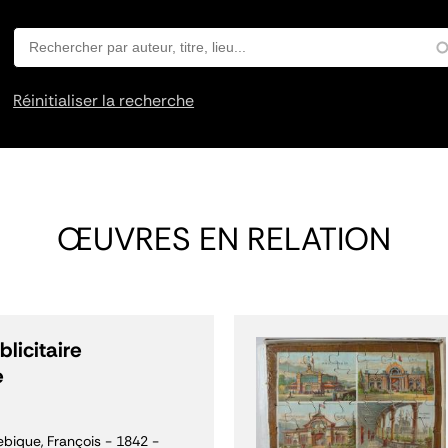
Réinitialiser la recherche
ŒUVRES EN RELATION
licitaire
e
bique, François - 1842 -