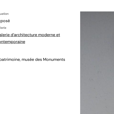
tuation
xposé
lerie
lerie d'architecture moderne et
ontemporaine
 du patrimoine, musée des Monuments