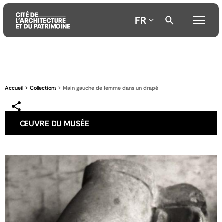
FR
Aller
Aller
Aller
au
au
à
contenu
menu
la
Accueil
Collections
Main gauche de femme dans un drapé
principal
principal
recherche
ŒUVRE DU MUSÉE