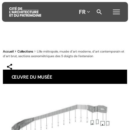
FR
Aller
Aller
Aller
au
au
à
contenu
menu
la
Accueil
Collections
Lille métropole, musée d'art moderne, d'art contemporain et
principal
principal
recherche
d'art brut, sections axonométriques des 5 doigts de l'extension
ŒUVRE DU MUSÉE