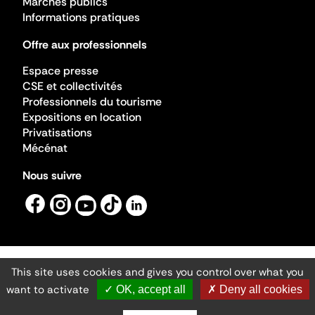
Marchés publics
Informations pratiques
Offre aux professionnels
Espace presse
CSE et collectivités
Professionnels du tourisme
Expositions en location
Privatisations
Mécénat
Nous suivre
This site uses cookies and gives you control over what you
Mentions légales
Gestion des cookies
want to activate
✓ OK, accept all
✗ Deny all cookies
Accessibilité numérique
Ministère de la Culture ©2026
- Cité de l'architecture et du patrimoine