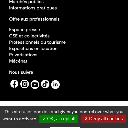
Marchés publics
Informations pratiques
Offre aux professionnels
Espace presse
CSE et collectivités
Professionnels du tourisme
Expositions en location
Privatisations
Mécénat
Nous suivre
This site uses cookies and gives you control over what you
Mentions légales
Gestion des cookies
want to activate
✓ OK, accept all
✗ Deny all cookies
Accessibilité numérique
Ministère de la Culture ©2026
- Cité de l'architecture et du patrimoine