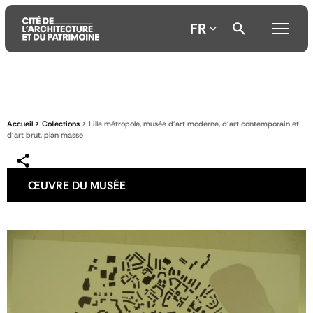
FR
Aller
Aller
Aller
au
au
à
contenu
menu
la
Accueil
Collections
Lille métropole, musée d'art moderne, d'art contemporain et
principal
principal
recherche
d'art brut, plan masse
ŒUVRE DU MUSÉE