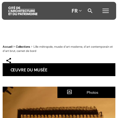
FR
Aller
Aller
Aller
au
au
à
contenu
menu
la
Accueil
Collections
Lille métropole, musée d'art moderne, d'art contemporain et
principal
principal
recherche
d'art brut, carnet de bord
ŒUVRE DU MUSÉE
Photos