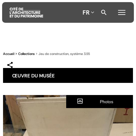
FR
Aller
Aller
Aller
au
au
à
contenu
menu
la
Accueil
Collections
Jeu de construction, système 3.55
principal
principal
recherche
ŒUVRE DU MUSÉE
Photos