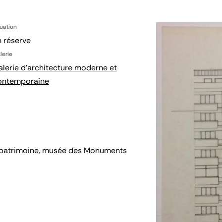
tuation
 réserve
lerie
lerie d'architecture moderne et
ontemporaine
 du patrimoine, musée des Monuments