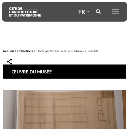
FR
Aller
Aller
Aller
au
au
à
contenu
menu
la
Accueil
Collections
Hôtel particulier, 40 rue Fontarabie, meuble
principal
principal
recherche
ŒUVRE DU MUSÉE