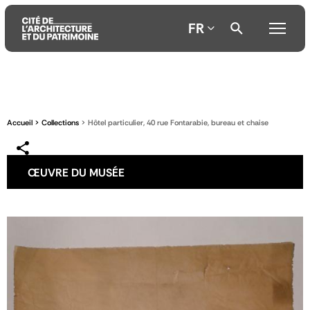
FR
Aller
Aller
Aller
au
au
à
contenu
menu
la
Accueil
Collections
Hôtel particulier, 40 rue Fontarabie, bureau et chaise
principal
principal
recherche
ŒUVRE DU MUSÉE