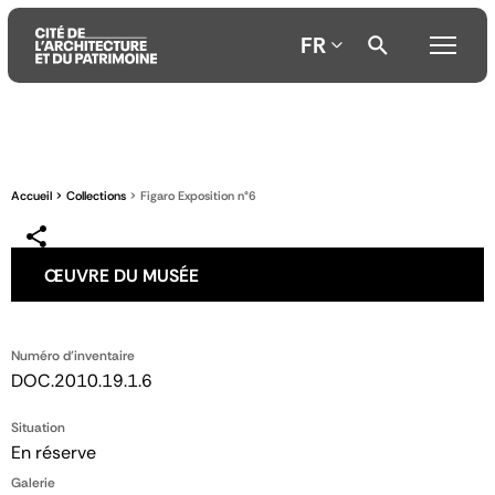
FR
Aller
Aller
Aller
au
au
à
contenu
menu
la
Accueil
Collections
Figaro Exposition n°6
principal
principal
recherche
ŒUVRE DU MUSÉE
Numéro d'inventaire
DOC.2010.19.1.6
Situation
En réserve
Galerie