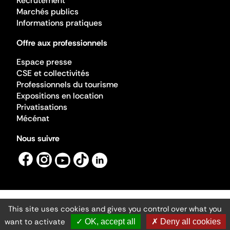
Recrutement
Marchés publics
Informations pratiques
Offre aux professionnels
Espace presse
CSE et collectivités
Professionnels du tourisme
Expositions en location
Privatisations
Mécénat
Nous suivre
This site uses cookies and gives you control over what you
Mentions légales
Gestion des cookies
want to activate
✓ OK, accept all
✗ Deny all cookies
Accessibilité numérique