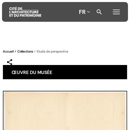
FR
Aller
Aller
Aller
au
au
à
contenu
menu
la
Accueil
Collections
Etude de perspective
principal
principal
recherche
ŒUVRE DU MUSÉE