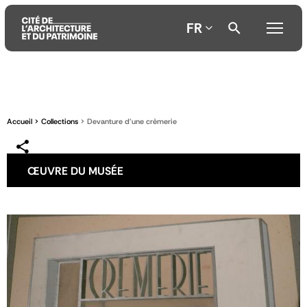
FR
Aller
Aller
Aller
au
au
à
contenu
menu
la
Accueil
Collections
Devanture d'une crèmerie
principal
principal
recherche
ŒUVRE DU MUSÉE