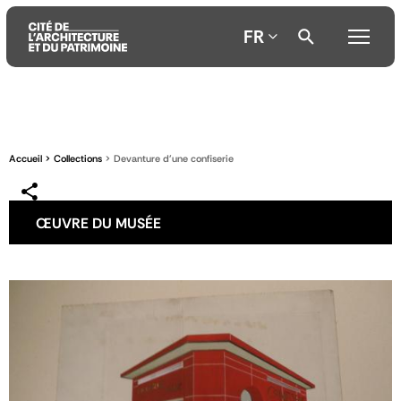
FR
Aller
Aller
Aller
au
au
à
contenu
menu
la
Accueil
Collections
Devanture d'une confiserie
principal
principal
recherche
ŒUVRE DU MUSÉE